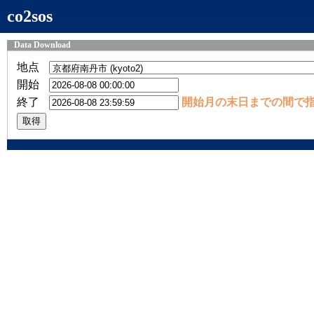
co2sos
Data Download
地点
開始
終了
開始月の末日までの間で