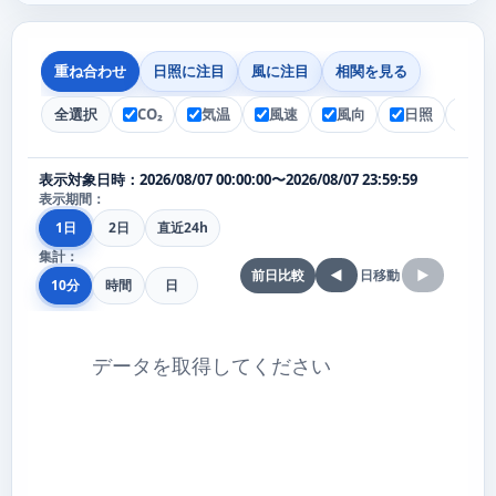
重ね合わせ
日照に注目
風に注目
相関を見る
気温
風速
風向
日照
降
全選択
CO₂
表示対象日時：2026/08/07 00:00:00〜2026/08/07 23:59:59
表示期間：
1日
2日
直近24h
集計：
前日比較
日移動
◀
▶
10分
時間
日