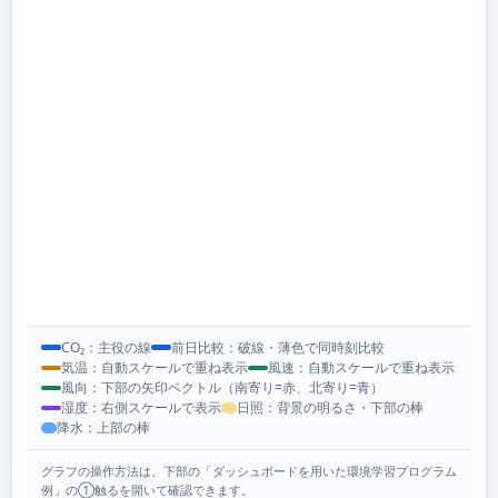
CO₂：主役の線
前日比較：破線・薄色で同時刻比較
気温：自動スケールで重ね表示
風速：自動スケールで重ね表示
風向：下部の矢印ベクトル（南寄り=赤、北寄り=青）
湿度：右側スケールで表示
日照：背景の明るさ・下部の棒
降水：上部の棒
グラフの操作方法は、下部の「ダッシュボードを用いた環境学習プログラム
例」の①触るを開いて確認できます。