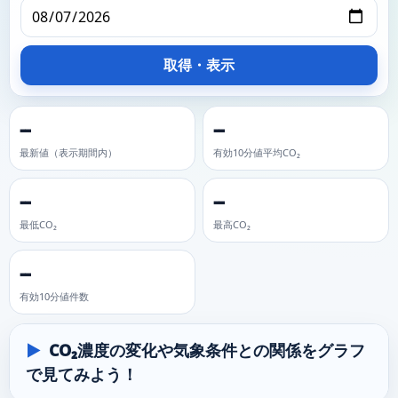
取得・表示
--
--
最新値（表示期間内）
有効10分値平均CO₂
--
--
最低CO₂
最高CO₂
--
有効10分値件数
CO₂濃度の変化や気象条件との関係をグラフ
で見てみよう！